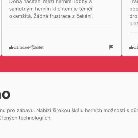
Doba načítání mezi herními lobby a
Tra
samotným herním klientem je téměř
pod
okamžitá. Žádná frustrace z čekání.
dro
pla
Užitečné
Sdílet
Už
no
mu pro zábavu. Nabízí širokou škálu herních možností s d
ěřených technologiích.