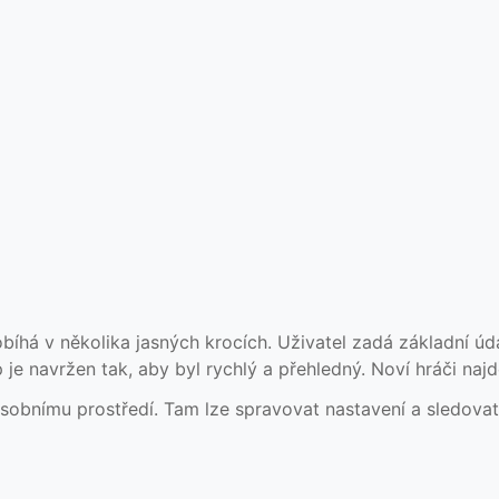
bíhá v několika jasných krocích. Uživatel zadá základní úd
je navržen tak, aby byl rychlý a přehledný. Noví hráči naj
 osobnímu prostředí. Tam lze spravovat nastavení a sledovat