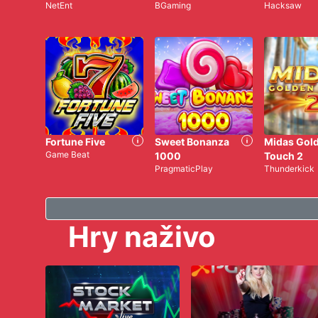
NetEnt
BGaming
Hacksaw
Fortune Five
Sweet Bonanza
Midas Gol
Game Beat
1000
Touch 2
PragmaticPlay
Thunderkick
Hry naživo