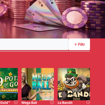
Filtr
f Gold™
Mega Ball
Le Bandit