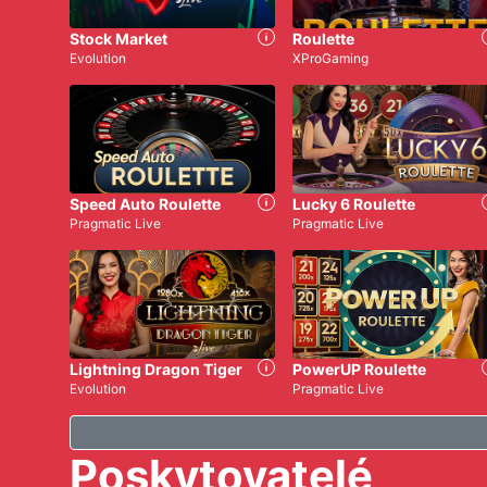
Stock Market
Roulette
Evolution
XProGaming
Speed Auto Roulette
Lucky 6 Roulette
Pragmatic Live
Pragmatic Live
Lightning Dragon Tiger
PowerUP Roulette
Evolution
Pragmatic Live
Poskytovatelé