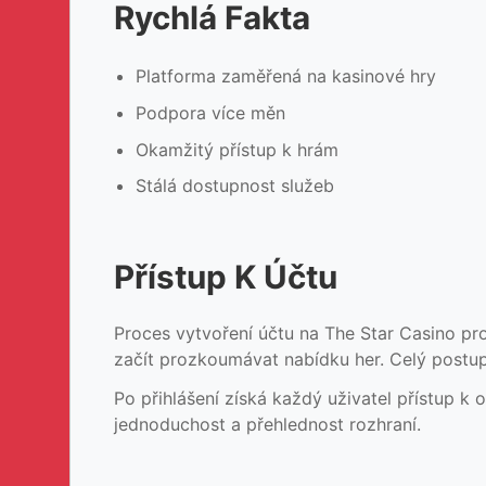
Rychlá Fakta
Platforma zaměřená na kasinové hry
Podpora více měn
Okamžitý přístup k hrám
Stálá dostupnost služeb
Přístup K Účtu
Proces vytvoření účtu na The Star Casino pro
začít prozkoumávat nabídku her. Celý postup 
Po přihlášení získá každý uživatel přístup k
jednoduchost a přehlednost rozhraní.