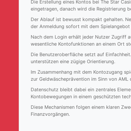
Die Erstellung eines Kontos bei The Star Ca
eingetragen, danach wird die Registrierung b
Der Ablauf ist bewusst kompakt gehalten. Neu
der Anmeldung sofort mit dem Spielangebot 
Nach dem Login erhält jeder Nutzer Zugriff au
wesentliche Kontofunktionen an einem Ort st
Die Benutzeroberfläche setzt auf Einfachhei
unterstützen eine zügige Orientierung.
Im Zusammenhang mit dem Kontozugang spielt
zur Geldwäscheprävention im Sinn von AML d
Datenschutz bleibt dabei ein zentrales Elem
Kontobewegungen in einem geschützten tech
Diese Mechanismen folgen einem klaren Zweck
Finanzvorgängen.