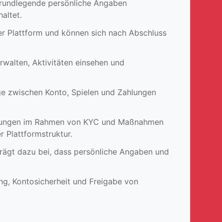
 grundlegende persönliche Angaben
altet.
der Plattform und können sich nach Abschluss
erwalten, Aktivitäten einsehen und
ge zwischen Konto, Spielen und Zahlungen
prüfungen im Rahmen von KYC und Maßnahmen
 Plattformstruktur.
trägt dazu bei, dass persönliche Angaben und
ng, Kontosicherheit und Freigabe von