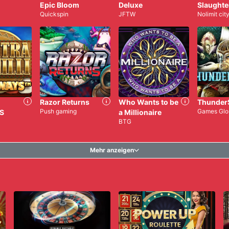
Epic Bloom
Deluxe
Slaughte
Quickspin
JFTW
Nolimit cit
Razor Returns
Who Wants to be
ThunderS
Push gaming
Games Glo
S
a Millionaire
BTG
Mehr anzeigen