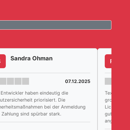
Sandra Ohman
Fl
S
F
07.12.2025
 Entwickler haben eindeutig die
Textskalier
utzersicherheit priorisiert. Die
großartig, 
herheitsmaßnahmen bei der Anmeldung
Lichtverhäl
 Zahlung sind spürbar stark.
gut gewählt
angenehm 