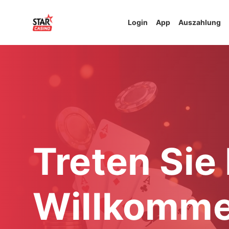
Login
App
Auszahlung
Treten Sie
Willkomme