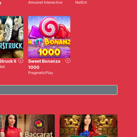
Amusnet Interactive
NetEnt
r
y
truck II
Sweet Bonanza
bal
1000
PragmaticPlay