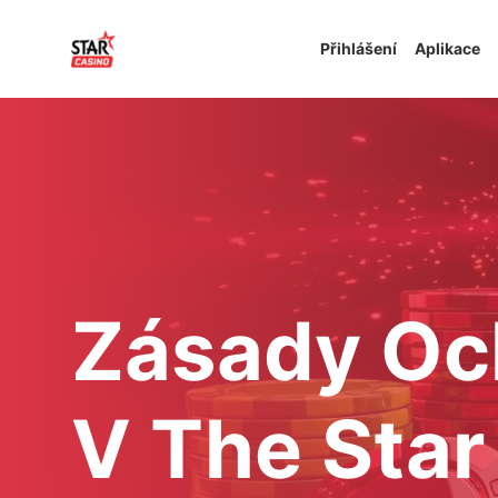
Přihlášení
Aplikace
Zásady Oc
V The Star