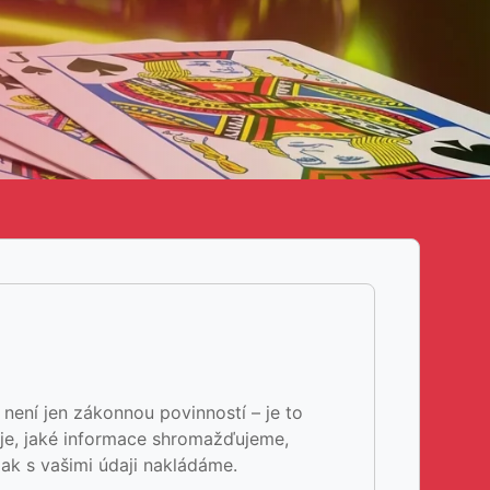
není jen zákonnou povinností – je to
uje, jaké informace shromažďujeme,
jak s vašimi údaji nakládáme.