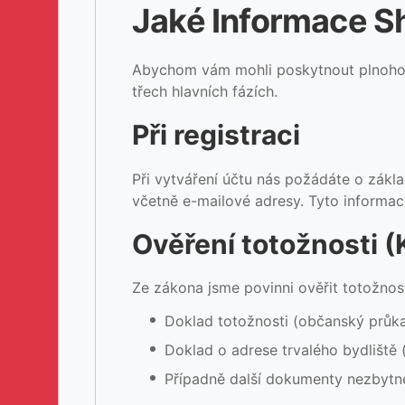
Jaké Informace 
Abychom vám mohli poskytnout plnohodn
třech hlavních fázích.
Při registraci
Při vytváření účtu nás požádáte o zákla
včetně e-mailové adresy. Tyto informac
Ověření totožnosti 
Ze zákona jsme povinni ověřit totožno
Doklad totožnosti (občanský průk
Doklad o adrese trvalého bydliště 
Případně další dokumenty nezbytn