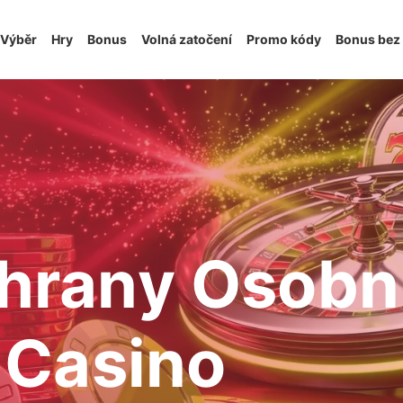
Výběr
Hry
Bonus
Volná zatočení
Promo kódy
Bonus bez
hrany Osobn
 Casino