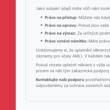
Jako subjekt údajů máte vůči nám konkr
Právo na přístup:
Můžete nás kdyko
Právo na opravu:
Pokud jsou vaše ú
Právo na výmaz:
Za určitých podmí
Právo vznést námitku:
Máte právo 
Uvědomujeme si, že uplatnění některýc
záznamy pro účely AML). V každém tak
Pokud chcete uplatnit některé z výše u
prosím na náš tým zákaznické podpory. 
Kontaktujte naši podporu
prostřednictv
odpovědnému za ochranu osobních úda