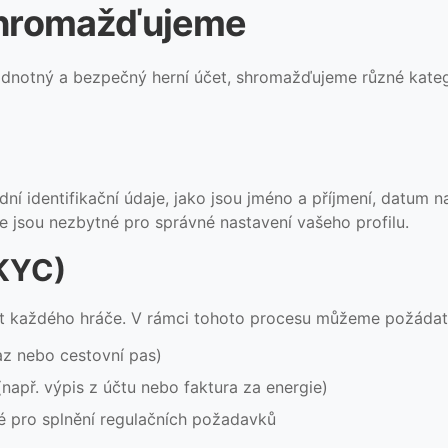
Shromažďujeme
otný a bezpečný herní účet, shromažďujeme různé katego
dní identifikační údaje, jako jsou jméno a příjmení, datum 
e jsou nezbytné pro správné nastavení vašeho profilu.
(KYC)
st každého hráče. V rámci tohoto procesu můžeme požádat 
az nebo cestovní pas)
(např. výpis z účtu nebo faktura za energie)
é pro splnění regulačních požadavků