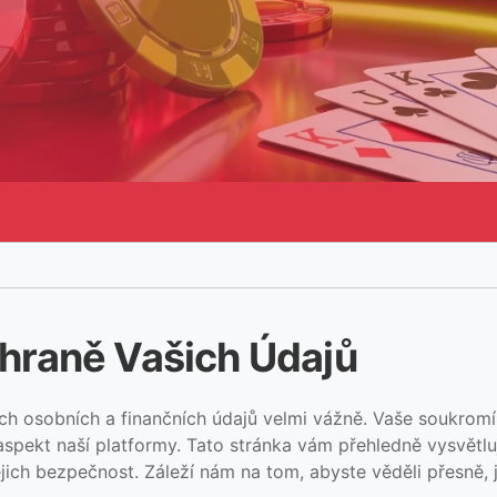
hraně Vašich Údajů
h osobních a finančních údajů velmi vážně. Vaše soukromí 
aspekt naší platformy. Tato stránka vám přehledně vysvětl
ejich bezpečnost. Záleží nám na tom, abyste věděli přesně, 