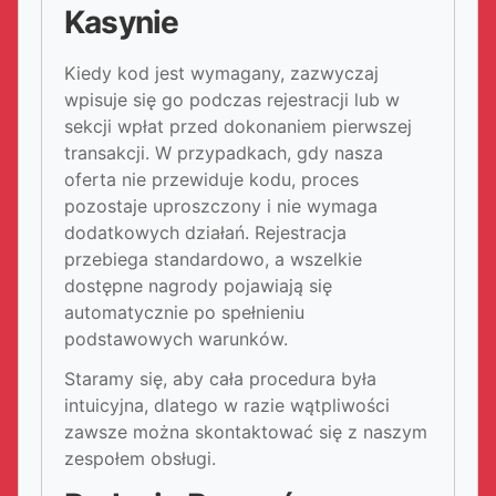
Kasynie
Kiedy kod jest wymagany, zazwyczaj
wpisuje się go podczas rejestracji lub w
sekcji wpłat przed dokonaniem pierwszej
transakcji. W przypadkach, gdy nasza
oferta nie przewiduje kodu, proces
pozostaje uproszczony i nie wymaga
dodatkowych działań. Rejestracja
przebiega standardowo, a wszelkie
dostępne nagrody pojawiają się
automatycznie po spełnieniu
podstawowych warunków.
Staramy się, aby cała procedura była
intuicyjna, dlatego w razie wątpliwości
zawsze można skontaktować się z naszym
zespołem obsługi.