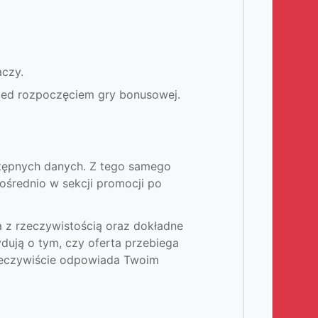
aczy.
rzed rozpoczęciem gry bonusowej.
ostępnych danych. Z tego samego
ośrednio w sekcji promocji po
a z rzeczywistością oraz dokładne
dują o tym, czy oferta przebiega
 rzeczywiście odpowiada Twoim