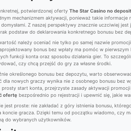
nkretnej, potwierdzonej oferty
The Star Casino no deposi
nym mechanizmem aktywacji, ponieważ takie informacje 
domysłami. Z naszej perspektywy znacznie uczciwiej jest 
rak podstaw do deklarowania konkretnego bonusu bez de
j wartość należy oceniać nie tylko po samej nazwie promocj
aprojektowany bonus bez wpłaty ma pomóc w pierwszym k
nych funkcji konta oraz sposobu działania gier. To szczegó
ydować, czy chcą przejść do gry za własne środki.
aźnie określonego bonusu bez depozytu, warto obserwować
ć dla nowych graczy wynika nie z osobnego bonusu bez wpł
 prosty start konta, przejrzyste zasady aktywacji promocji
ć ofertę
bezpośrednio po rejestracji i upewnić się, jakie w
 jest proste: nie zakładać z góry istnienia bonusu, któreg
a koncie gracza. Dzięki temu od początku wiadomo, czy m
ną do wybranych użytkowników.