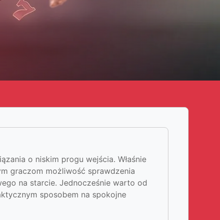
zania o niskim progu wejścia. Właśnie
wym graczom możliwość sprawdzenia
owego na starcie. Jednocześnie warto od
 praktycznym sposobem na spokojne