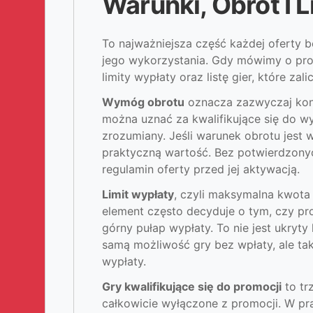
Warunki, Obrót I L
To najważniejsza część każdej oferty b
jego wykorzystania. Gdy mówimy o pro
limity wypłaty oraz listę gier, które zal
Wymóg obrotu
oznacza zazwyczaj koni
można uznać za kwalifikujące się do w
zrozumiany. Jeśli warunek obrotu jest 
praktyczną wartość. Bez potwierdzony
regulamin oferty przed jej aktywacją.
Limit wypłaty
, czyli maksymalna kwota
element często decyduje o tym, czy pro
górny pułap wypłaty. To nie jest ukryty
samą możliwość gry bez wpłaty, ale tak
wypłaty.
Gry kwalifikujące się do promocji
to tr
całkowicie wyłączone z promocji. W pr