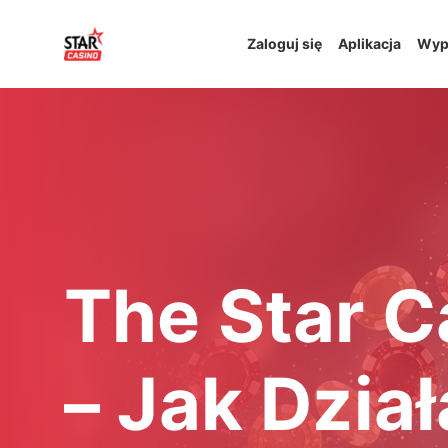
Zaloguj się
Aplikacja
Wyp
The Star C
– Jak Dzia