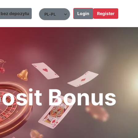
 bez depozytu
Login
Register
PL-PL
posit Bonus