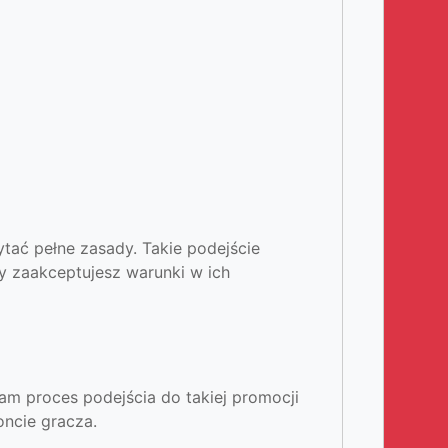
ytać pełne zasady. Takie podejście
y zaakceptujesz warunki w ich
m proces podejścia do takiej promocji
oncie gracza.