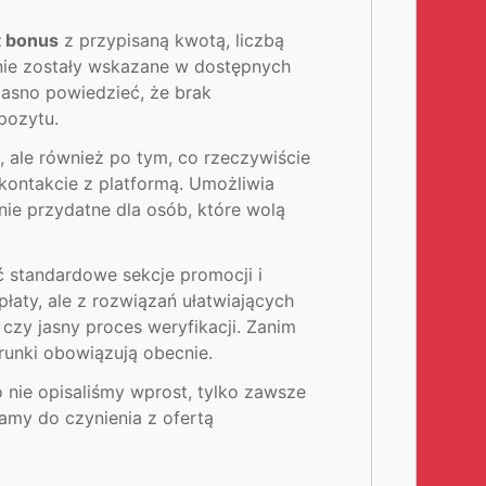
t bonus
z przypisaną kwotą, liczbą
nie zostały wskazane w dostępnych
jasno powiedzieć, że brak
pozytu.
i, ale również po tym, co rzeczywiście
ontakcie z platformą. Umożliwia
lnie przydatne dla osób, które wolą
 standardowe sekcje promocji i
aty, ale z rozwiązań ułatwiających
 czy jasny proces weryfikacji. Zanim
arunki obowiązują obecnie.
o nie opisaliśmy wprost, tylko zawsze
amy do czynienia z ofertą