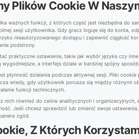
y Plików Cookie W Naszy
kilka ważnych funkcji, z których część jest niezbędna do s
abilnej sesji użytkownika. Gdy gracz loguje się do konta, 
yzyko nieautoryzowanego dostępu i zapewnić ciągłość kor
nie podstrony.
ać praktyczne ustawienia, takie jak wybór języka czy inne
ą wygodniejsze, a interfejs działa w bardziej spójny sposób
st płynność działania podczas aktywnej sesji. Pliki cooki
aszcza wtedy, gdy użytkownik porusza się między różnymi o
ałanie funkcji technicznych.
nich również do celów analitycznych i organizacyjnych, a
ść. Jeśli chcesz sprawdzić lub zmienić swoje ustawienia, 
banera zgód.
ookie, Z Których Korzysta