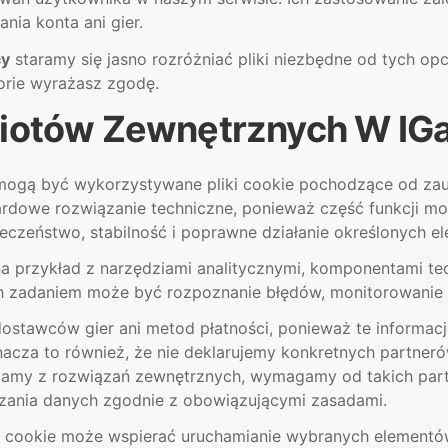
ia konta ani gier.
cy
staramy się jasno rozróżniać pliki niezbędne od tych op
orie wyrażasz zgodę.
miotów Zewnętrznych W IG
 mogą być wykorzystywane pliki cookie pochodzące od za
dardowe rozwiązanie techniczne, ponieważ część funkcji 
eczeństwo, stabilność i poprawne działanie określonych e
na przykład z narzędziami analitycznymi, komponentami te
ch zadaniem może być rozpoznanie błędów, monitorowanie 
 dostawców gier ani metod płatności, ponieważ te informa
znacza to również, że nie deklarujemy konkretnych partne
zystamy z rozwiązań zewnętrznych, wymagamy od takich pa
zania danych zgodnie z obowiązującymi zasadami.
 cookie może wspierać uruchamianie wybranych elementów