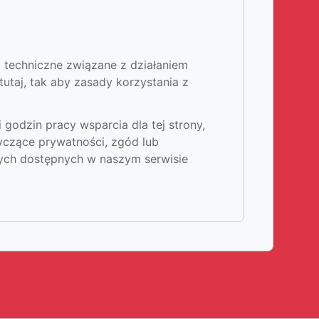
 techniczne związane z działaniem
utaj, tak aby zasady korzystania z
odzin pracy wsparcia dla tej strony,
yczące prywatności, zgód lub
wych dostępnych w naszym serwisie