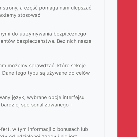
nia strony, a część pomaga nam ulepszać
e możemy stosować.
innymi do utrzymywania bezpiecznego
mentów bezpieczeństwa. Bez nich nasza
ikom możemy sprawdzać, które sekcje
ny. Dane tego typu są używane do celów
any język, wybrane opcje interfejsu
 bardziej spersonalizowanego i
fert, w tym informacji o bonusach lub
y od udzielonej zgody i nie jest