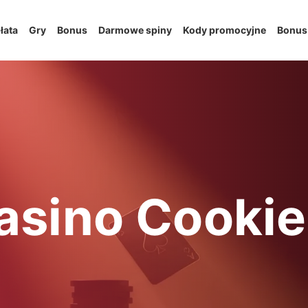
łata
Gry
Bonus
Darmowe spiny
Kody promocyjne
Bonus
asino Cookie