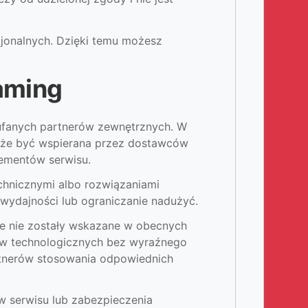
cjonalnych. Dzięki temu możesz
aming
ufanych partnerów zewnętrznych. W
może być wspierana przez dostawców
lementów serwisu.
chnicznymi albo rozwiązaniami
wydajności lub ograniczanie nadużyć.
cje nie zostały wskazane w obecnych
rów technologicznych bez wyraźnego
rtnerów stosowania odpowiednich
 serwisu lub zabezpieczenia