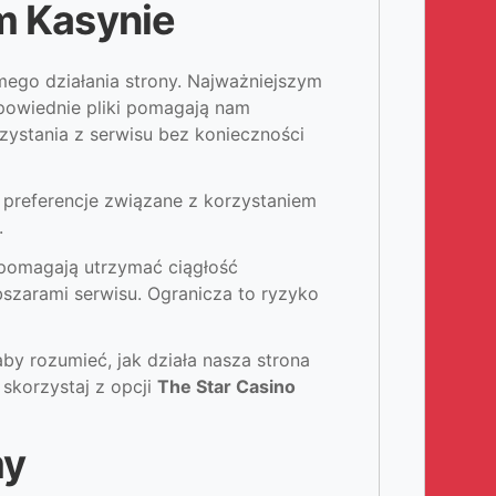
m Kasynie
amego działania strony. Najważniejszym
odpowiednie pliki pomagają nam
zystania z serwisu bez konieczności
 preferencje związane z korzystaniem
.
e pomagają utrzymać ciągłość
bszarami serwisu. Ogranicza to ryzyko
by rozumieć, jak działa nasza strona
skorzystaj z opcji
The Star Casino
my