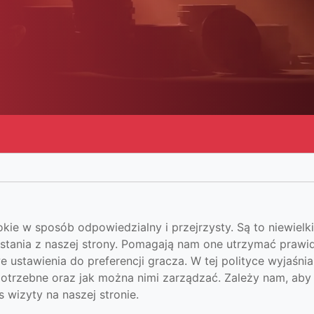
ie w sposób odpowiedzialny i przejrzysty. Są to niewielki
tania z naszej strony. Pomagają nam one utrzymać prawidł
ustawienia do preferencji gracza. W tej polityce wyjaśnia
potrzebne oraz jak można nimi zarządzać. Zależy nam, aby 
 wizyty na naszej stronie.