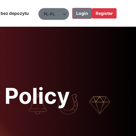
 bez depozytu
Login
Register
PL-PL
 Policy