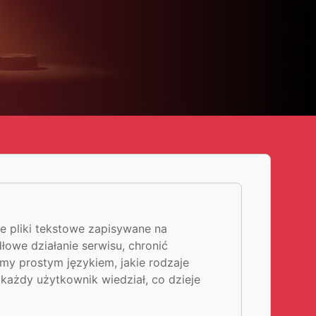
e pliki tekstowe zapisywane na
owe działanie serwisu, chronić
my prostym językiem, jakie rodzaje
każdy użytkownik wiedział, co dzieje