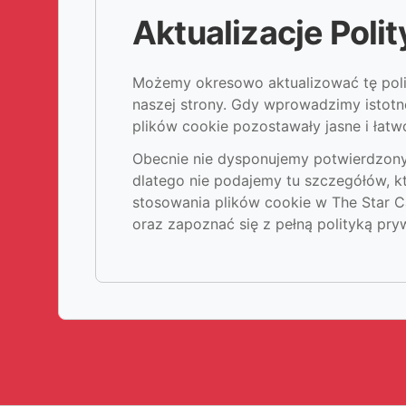
Aktualizacje Polit
Możemy okresowo aktualizować tę polit
naszej strony. Gdy wprowadzimy istotne
plików cookie pozostawały jasne i łatw
Obecnie nie dysponujemy potwierdzonym
dlatego nie podajemy tu szczegółów, k
stosowania plików cookie w The Star C
oraz zapoznać się z pełną polityką pry