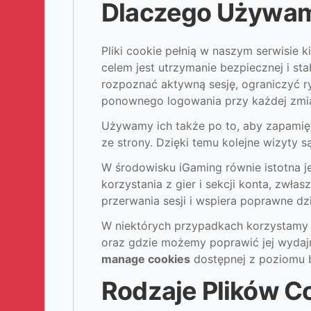
Dlaczego Używam
Pliki cookie pełnią w naszym serwisie 
celem jest utrzymanie bezpiecznej i st
rozpoznać aktywną sesję, ograniczyć r
ponownego logowania przy każdej zmia
Używamy ich także po to, aby zapamięt
ze strony. Dzięki temu kolejne wizyty s
W środowisku iGaming równie istotna je
korzystania z gier i sekcji konta, zwł
przerwania sesji i wspiera poprawne dzi
W niektórych przypadkach korzystamy z 
oraz gdzie możemy poprawić jej wydajno
manage cookies
dostępnej z poziomu 
Rodzaje Plików C