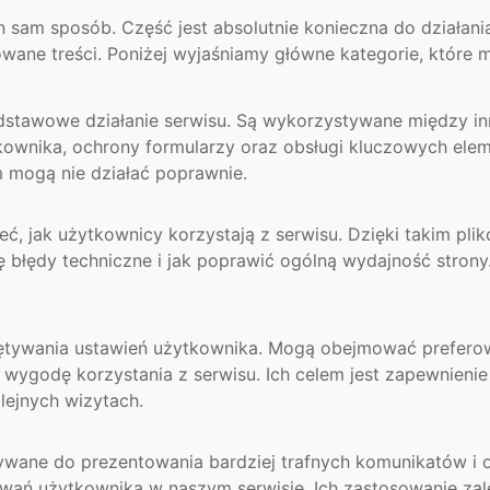
ten sam sposób. Część jest absolutnie konieczna do działa
towane treści. Poniżej wyjaśniamy główne kategorie, któr
odstawowe działanie serwisu. Są wykorzystywane między 
tkownika, ochrony formularzy oraz obsługi kluczowych ele
m mogą nie działać poprawnie.
ć, jak użytkownicy korzystają z serwisu. Dzięki takim pl
się błędy techniczne i jak poprawić ogólną wydajność stro
iętywania ustawień użytkownika. Mogą obejmować preferow
 wygodę korzystania z serwisu. Ich celem jest zapewnienie
olejnych wizytach.
ywane do prezentowania bardziej trafnych komunikatów i o
ń użytkownika w naszym serwisie. Ich zastosowanie zależ