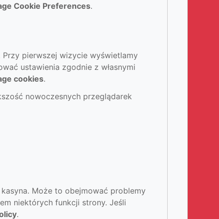
ge Cookie Preferences
.
. Przy pierwszej wizycie wyświetlamy
sować ustawienia zgodnie z własnymi
age cookies
.
ększość nowoczesnych przeglądarek
o kasyna. Może to obejmować problemy
 niektórych funkcji strony. Jeśli
olicy
.