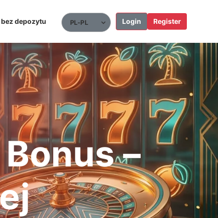
 bez depozytu
Login
Register
PL-PL
 Bonus –
ej