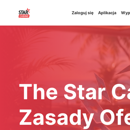
Zaloguj się
Aplikacja
Wyp
The Star C
Zasady Ofe