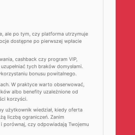
, ale po tym, czy platforma utrzymuje
cje dostępne po pierwszej wpłacie
owania, cashback czy program VIP,
uzupełniać tych braków domysłami.
korzystaniu bonusu powitalnego.
sadach. W praktyce warto obserwować,
ków albo benefity uzależnione od
ści korzyści.
y użytkownik wiedział, kiedy oferta
żą liczbą ograniczeń. Zanim
e i porównaj, czy odpowiadają Twojemu