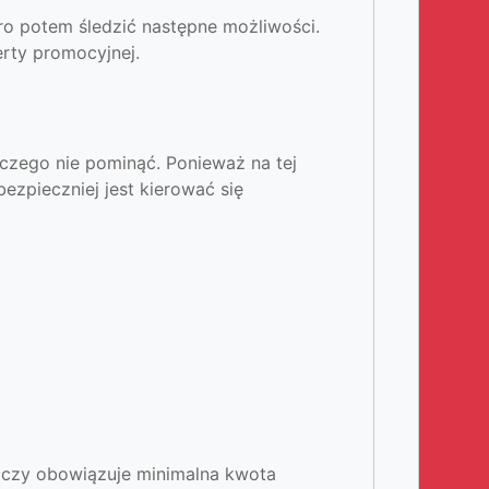
ero potem śledzić następne możliwości.
erty promocyjnej.
iczego nie pominąć. Ponieważ na tej
ezpieczniej jest kierować się
, czy obowiązuje minimalna kwota