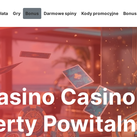
łata
Gry
Bonus
Darmowe spiny
Kody promocyjne
Bonus
asino Casino
rty Powitaln