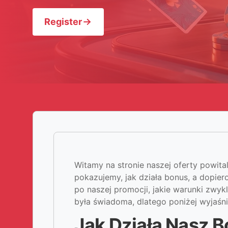
Register
Witamy na stronie naszej oferty powitaln
pokazujemy, jak działa bonus, a dopie
po naszej promocji, jakie warunki zwykl
była świadoma, dlatego poniżej wyjaśni
Jak Działa Nasz B