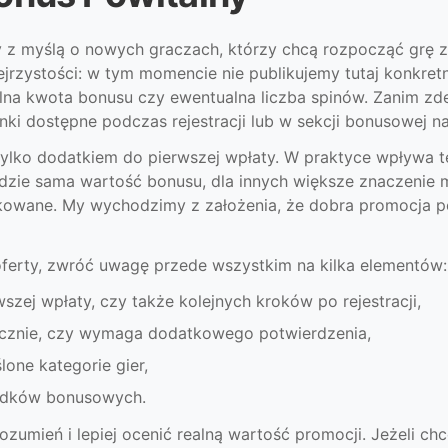
 z myślą o nowych graczach, którzy chcą rozpocząć grę z
jrzystości: w tym momencie nie publikujemy tutaj konkretn
a kwota bonusu czy ewentualna liczba spinów. Zanim zde
ki dostępne podczas rejestracji lub w sekcji bonusowej na
 tylko dodatkiem do pierwszej wpłaty. W praktyce wpływa t
dzie sama wartość bonusu, dla innych większe znaczenie ma 
ikowane. My wychodzimy z założenia, że dobra promocja p
 oferty, zwróć uwagę przede wszystkim na kilka elementów:
zej wpłaty, czy także kolejnych kroków po rejestracji,
ycznie, czy wymaga dodatkowego potwierdzenia,
one kategorie gier,
środków bonusowych.
zumień i lepiej ocenić realną wartość promocji. Jeżeli c