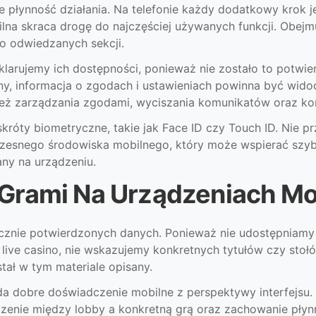
e płynność działania. Na telefonie każdy dodatkowy krok j
na skraca drogę do najczęściej używanych funkcji. Obejmu
io odwiedzanych sekcji.
arujemy ich dostępności, ponieważ nie zostało to potwie
ny, informacja o zgodach i ustawieniach powinna być wid
ież zarządzania zgodami, wyciszania komunikatów oraz kon
skróty biometryczne, takie jak Face ID czy Touch ID. Nie 
czesnego środowiska mobilnego, który może wspierać szyb
any na urządzeniu.
Grami Na Urządzeniach Mo
cznie potwierdzonych danych. Ponieważ nie udostępniamy tu
 live casino, nie wskazujemy konkretnych tytułów czy sto
tał w tym materiale opisany.
a dobre doświadczenie mobilne z perspektywy interfejsu.
odzenie między lobby a konkretną grą oraz zachowanie płyn