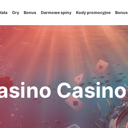
łata
Gry
Bonus
Darmowe spiny
Kody promocyjne
Bonus
asino Casino