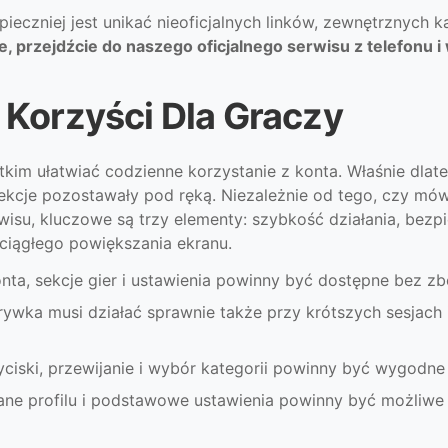
eczniej jest unikać nieoficjalnych linków, zewnętrznych ka
 przejdźcie do naszego oficjalnego serwisu z telefonu i 
I Korzyści Dla Graczy
kim ułatwiać codzienne korzystanie z konta. Właśnie dlat
e sekcje pozostawały pod ręką. Niezależnie od tego, czy m
wisu, kluczowe są trzy elementy: szybkość działania, bez
 ciągłego powiększania ekranu.
nta, sekcje gier i ustawienia powinny być dostępne bez z
rywka musi działać sprawnie także przy krótszych sesjach
yciski, przewijanie i wybór kategorii powinny być wygodne
dane profilu i podstawowe ustawienia powinny być możliw