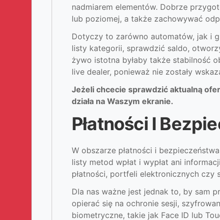
nadmiarem elementów. Dobrze przygot
lub poziomej, a także zachowywać odpo
Dotyczy to zarówno automatów, jak i g
listy kategorii, sprawdzić saldo, otwor
żywo istotna byłaby także stabilność 
live dealer, ponieważ nie zostały wsk
Jeżeli chcecie sprawdzić aktualną ofert
działa na Waszym ekranie.
Płatności I Bezpi
W obszarze płatności i bezpieczeństw
listy metod wpłat i wypłat ani informa
płatności, portfeli elektronicznych c
Dla nas ważne jest jednak to, by sam 
opierać się na ochronie sesji, szyfrow
biometryczne, takie jak Face ID lub T