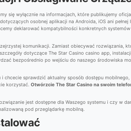
my się wyłącznie na informacjach, które publikujemy oficja
yczących osobnej aplikacji na Androida, iOS ani pełnej lis
hcemy deklarować kompatybilności konkretnych systemów
zejrzystej komunikacji. Zamiast obiecywać rozwiązania, któ
zczegóły dotyczące The Star Casino casino app, instalacj
dzać bezpośrednio po wejściu do naszego środowiska mob
etu i chcecie sprawdzić aktualny sposób dostępu mobilnego
cie korzystać.
Otwórzcie The Star Casino na swoim telefo
e rozwiązanie jest dostępne dla Waszego systemu i czy w
alizowaną pod przeglądarkę mobilną.
stalować