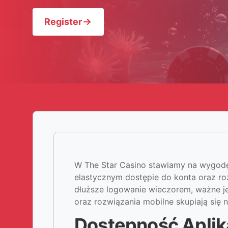
Register
W The Star Casino stawiamy na wygodę
elastycznym dostępie do konta oraz rozg
dłuższe logowanie wieczorem, ważne jes
oraz rozwiązania mobilne skupiają się n
Dostępność Aplik