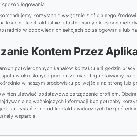
y sposób logowania.
komendujemy korzystanie wyłącznie z oficjalnego środowis
i na koncie. Jeżeli aktualnie udostępniamy określone metod
pośrednio w odpowiednich sekcjach po zalogowaniu lub na
dzanie Kontem Przez Aplik
ch potwierdzonych kanałów kontaktu ani godzin pracy obs
espołu w określonych porach. Zamiast tego stawiamy na pro
ośrednio w naszym środowisku po wejściu na stronę lub p
winien ułatwiać podstawowe zarządzanie profilem. Obejmu
ajdywanie najważniejszych informacji bez potrzeby korzys
 jest korzystać z metod kontaktu widocznych bezpośrednio
kanały wsparcia.