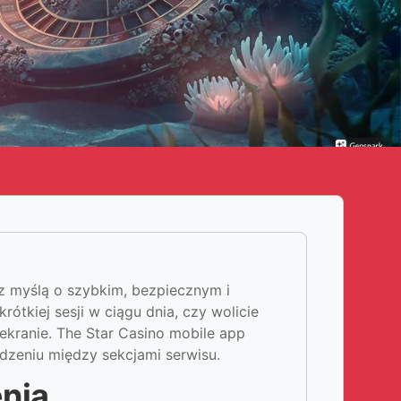
z myślą o szybkim, bezpiecznym i
ótkiej sesji w ciągu dnia, czy wolicie
ekranie. The Star Casino mobile app
odzeniu między sekcjami serwisu.
enia