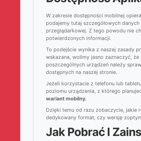
W zakresie dostępności mobilnej opiera
podajemy tutaj szczegółowych danych dot
przeglądarkowej. Z tego powodu nie c
potwierdzonych informacji.
To podejście wynika z naszej zasady pr
wskazana, wolimy jasno zaznaczyć, że s
poszczególnych urządzeń należy spraw
dostępnych na naszej stronie.
Jeżeli korzystacie z telefonu lub tabl
poziomu urządzenia, z którego planuje
wariant mobilny.
Dzięki temu od razu zobaczycie, jaki
dedykowany format, czy wersję zoptym
Jak Pobrać I Zain