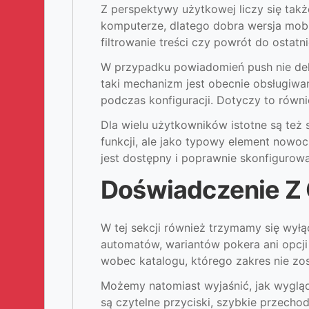
Z perspektywy użytkowej liczy się takż
komputerze, dlatego dobra wersja mobil
filtrowanie treści czy powrót do ostatn
W przypadku powiadomień push nie dekl
taki mechanizm jest obecnie obsługiwa
podczas konfiguracji. Dotyczy to równ
Dla wielu użytkowników istotne są też 
funkcji, ale jako typowy element nowo
jest dostępny i poprawnie skonfigurow
Doświadczenie Z 
W tej sekcji również trzymamy się wyłą
automatów, wariantów pokera ani opcji
wobec katalogu, którego zakres nie zos
Możemy natomiast wyjaśnić, jak wygląd
są czytelne przyciski, szybkie przech