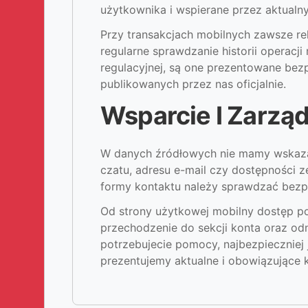
użytkownika i wspierane przez aktualn
Przy transakcjach mobilnych zawsze re
regularne sprawdzanie historii operacj
regulacyjnej, są one prezentowane bez
publikowanych przez nas oficjalnie.
Wsparcie I Zarzą
W danych źródłowych nie mamy wskazany
czatu, adresu e-mail czy dostępności z
formy kontaktu należy sprawdzać bezp
Od strony użytkowej mobilny dostęp po
przechodzenie do sekcji konta oraz odn
potrzebujecie pomocy, najbezpieczniej
prezentujemy aktualne i obowiązujące 