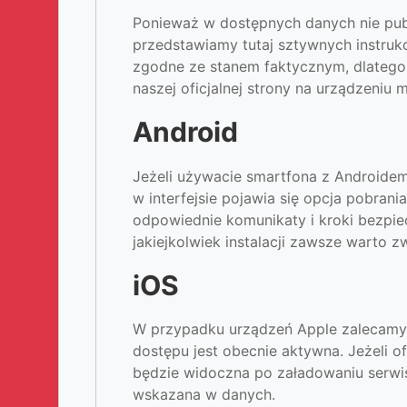
Ponieważ w dostępnych danych nie publi
przedstawiamy tutaj sztywnych instrukcj
zgodne ze stanem faktycznym, dlatego
naszej oficjalnej strony na urządzeniu 
Android
Jeżeli używacie smartfona z Androidem,
w interfejsie pojawia się opcja pobrania
odpowiednie komunikaty i kroki bezpi
jakiejkolwiek instalacji zawsze warto z
iOS
W przypadku urządzeń Apple zalecamy i
dostępu jest obecnie aktywna. Jeżeli o
będzie widoczna po załadowaniu serwis
wskazana w danych.