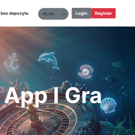
 bez depozytu
Login
Register
PL-PL
 App I Gra