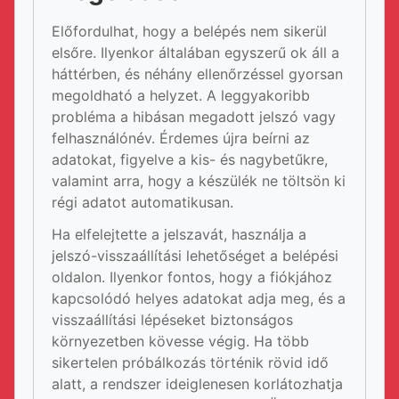
Előfordulhat, hogy a belépés nem sikerül
elsőre. Ilyenkor általában egyszerű ok áll a
háttérben, és néhány ellenőrzéssel gyorsan
megoldható a helyzet. A leggyakoribb
probléma a hibásan megadott jelszó vagy
felhasználónév. Érdemes újra beírni az
adatokat, figyelve a kis- és nagybetűkre,
valamint arra, hogy a készülék ne töltsön ki
régi adatot automatikusan.
Ha elfelejtette a jelszavát, használja a
jelszó-visszaállítási lehetőséget a belépési
oldalon. Ilyenkor fontos, hogy a fiókjához
kapcsolódó helyes adatokat adja meg, és a
visszaállítási lépéseket biztonságos
környezetben kövesse végig. Ha több
sikertelen próbálkozás történik rövid idő
alatt, a rendszer ideiglenesen korlátozhatja