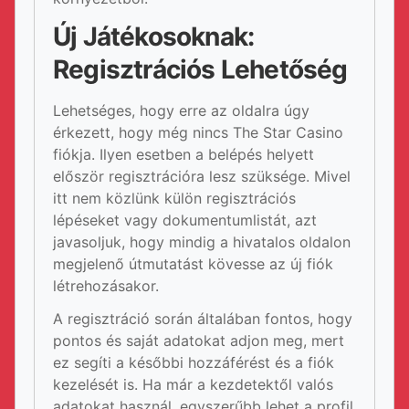
Új Játékosoknak:
Regisztrációs Lehetőség
Lehetséges, hogy erre az oldalra úgy
érkezett, hogy még nincs The Star Casino
fiókja. Ilyen esetben a belépés helyett
először regisztrációra lesz szüksége. Mivel
itt nem közlünk külön regisztrációs
lépéseket vagy dokumentumlistát, azt
javasoljuk, hogy mindig a hivatalos oldalon
megjelenő útmutatást kövesse az új fiók
létrehozásakor.
A regisztráció során általában fontos, hogy
pontos és saját adatokat adjon meg, mert
ez segíti a későbbi hozzáférést és a fiók
kezelését is. Ha már a kezdetektől valós
adatokat használ, egyszerűbb lehet a profil