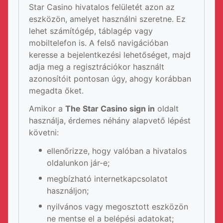
Star Casino hivatalos felületét azon az
eszközön, amelyet használni szeretne. Ez
lehet számítógép, táblagép vagy
mobiltelefon is. A felső navigációban
keresse a bejelentkezési lehetőséget, majd
adja meg a regisztrációkor használt
azonosítóit pontosan úgy, ahogy korábban
megadta őket.
Amikor a
The Star Casino sign in
oldalt
használja, érdemes néhány alapvető lépést
követni:
ellenőrizze, hogy valóban a hivatalos
oldalunkon jár-e;
megbízható internetkapcsolatot
használjon;
nyilvános vagy megosztott eszközön
ne mentse el a belépési adatokat;