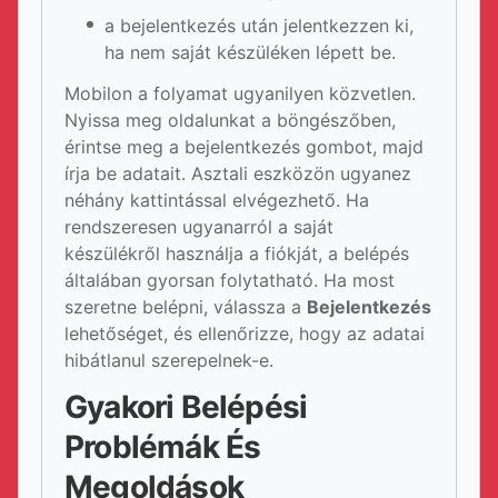
a bejelentkezés után jelentkezzen ki,
ha nem saját készüléken lépett be.
Mobilon a folyamat ugyanilyen közvetlen.
Nyissa meg oldalunkat a böngészőben,
érintse meg a bejelentkezés gombot, majd
írja be adatait. Asztali eszközön ugyanez
néhány kattintással elvégezhető. Ha
rendszeresen ugyanarról a saját
készülékről használja a fiókját, a belépés
általában gyorsan folytatható. Ha most
szeretne belépni, válassza a
Bejelentkezés
lehetőséget, és ellenőrizze, hogy az adatai
hibátlanul szerepelnek-e.
Gyakori Belépési
Problémák És
Megoldások