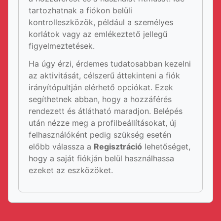
tartozhatnak a fiókon belüli
kontrolleszközök, például a személyes
korlátok vagy az emlékeztető jellegű
figyelmeztetések.
Ha úgy érzi, érdemes tudatosabban kezelni
az aktivitását, célszerű áttekinteni a fiók
irányítópultján elérhető opciókat. Ezek
segíthetnek abban, hogy a hozzáférés
rendezett és átlátható maradjon. Belépés
után nézze meg a profilbeállításokat, új
felhasználóként pedig szükség esetén
előbb válassza a
Regisztráció
lehetőséget,
hogy a saját fiókján belül használhassa
ezeket az eszközöket.