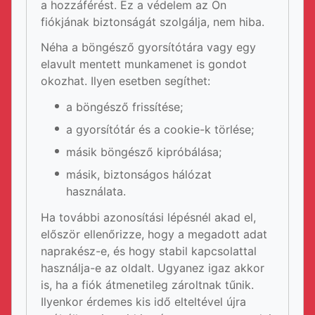
a hozzáférést. Ez a védelem az Ön
fiókjának biztonságát szolgálja, nem hiba.
Néha a böngésző gyorsítótára vagy egy
elavult mentett munkamenet is gondot
okozhat. Ilyen esetben segíthet:
a böngésző frissítése;
a gyorsítótár és a cookie-k törlése;
másik böngésző kipróbálása;
másik, biztonságos hálózat
használata.
Ha további azonosítási lépésnél akad el,
először ellenőrizze, hogy a megadott adat
naprakész-e, és hogy stabil kapcsolattal
használja-e az oldalt. Ugyanez igaz akkor
is, ha a fiók átmenetileg zároltnak tűnik.
Ilyenkor érdemes kis idő elteltével újra