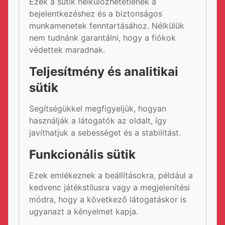
Ezek a sütik nélkülözhetetlenek a
bejelentkezéshez és a biztonságos
munkamenetek fenntartásához. Nélkülük
nem tudnánk garantálni, hogy a fiókok
védettek maradnak.
Teljesítmény és analitikai
sütik
Segítségükkel megfigyeljük, hogyan
használják a látogatók az oldalt, így
javíthatjuk a sebességet és a stabilitást.
Funkcionális sütik
Ezek emlékeznek a beállításokra, például a
kedvenc játékstílusra vagy a megjelenítési
módra, hogy a következő látogatáskor is
ugyanazt a kényelmet kapja.