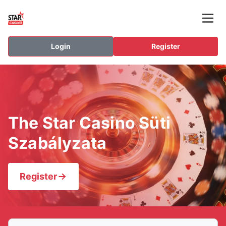
Login
Register
The Star Casino Süti
Szabályzata
Register