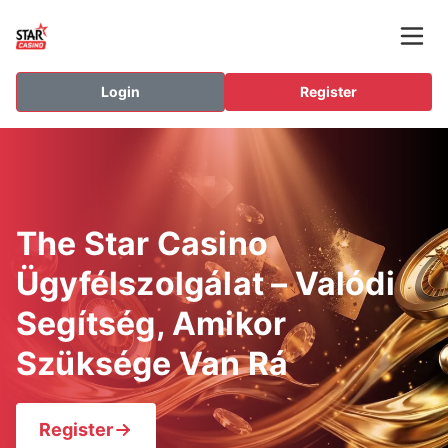
Login
Register
The Star Casino
Ügyfélszolgálat – Valódi
Segítség, Amikor
Szüksége Van Rá
Register