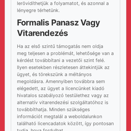
lerövidíthetjük a folyamatot, és azonnal a
lényegre térhetünk.
Formalis Panasz Vagy
Vitarendezés
Ha az első szintű támogatás nem oldja
meg teljesen a problémát, lehetősége van a
kérdést továbbítani a vezetői szint felé.
Ilyen esetekben részletesen áttekintjük az
ügyet, és törekszünk a méltányos
megoldásra. Amennyiben továbbra sem
elégedett, az ügyet a licencünket kiadó
hivatalos szabályozó testülethez vagy az
alternatív vitarendezési szolgáltatóhoz is
továbbíthatja. Minden szükséges
információt megtalál a weboldalunkon
található licencadatok között, így pontosan
tudja, hova fordulhat.