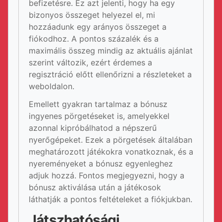
befizetésre. Ez azt jelenti, hogy ha egy
bizonyos összeget helyezel el, mi
hozzáadunk egy arányos összeget a
fiókodhoz. A pontos százalék és a
maximális összeg mindig az aktuális ajánlat
szerint változik, ezért érdemes a
regisztráció előtt ellenőrizni a részleteket a
weboldalon.
Emellett gyakran tartalmaz a bónusz
ingyenes pörgetéseket is, amelyekkel
azonnal kipróbálhatod a népszerű
nyerőgépeket. Ezek a pörgetések általában
meghatározott játékokra vonatkoznak, és a
nyereményeket a bónusz egyenleghez
adjuk hozzá. Fontos megjegyezni, hogy a
bónusz aktiválása után a játékosok
láthatják a pontos feltételeket a fiókjukban.
Játszhatósági