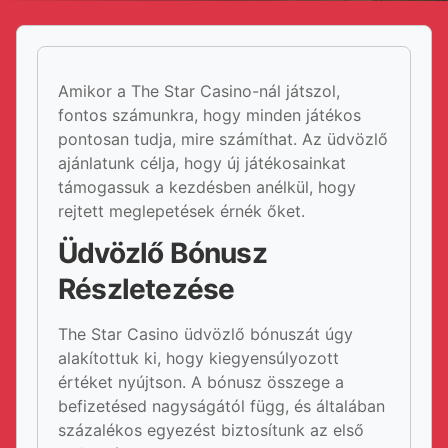
Amikor a The Star Casino-nál játszol,
fontos számunkra, hogy minden játékos
pontosan tudja, mire számíthat. Az üdvözlő
ajánlatunk célja, hogy új játékosainkat
támogassuk a kezdésben anélkül, hogy
rejtett meglepetések érnék őket.
Üdvözlő Bónusz
Részletezése
The Star Casino üdvözlő bónuszát úgy
alakítottuk ki, hogy kiegyensúlyozott
értéket nyújtson. A bónusz összege a
befizetésed nagyságától függ, és általában
százalékos egyezést biztosítunk az első