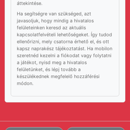
áttekintése.
Ha segítségre van szükséged, azt
javasoljuk, hogy mindig a hivatalos
felületeinken keresd az aktuális
kapcsolatfelvételi lehetőségeket. Így tudod
ellenőrizni, mely csatorna érhető el, és ott
kapsz naprakész tájékoztatást. Ha mobilon
szeretnéd kezelni a fiókodat vagy folytatni
a játékot, nyisd meg a hivatalos
felületünket, és lépj tovább a
készülékednek megfelelő hozzáférési
módon.