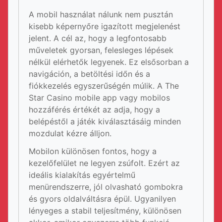
A mobil használat nálunk nem pusztán
kisebb képernyőre igazított megjelenést
jelent. A cél az, hogy a legfontosabb
műveletek gyorsan, felesleges lépések
nélkül elérhetők legyenek. Ez elsősorban a
navigáción, a betöltési időn és a
fiókkezelés egyszerűségén múlik. A The
Star Casino mobile app vagy mobilos
hozzáférés értékét az adja, hogy a
belépéstől a játék kiválasztásáig minden
mozdulat kézre álljon.
Mobilon különösen fontos, hogy a
kezelőfelület ne legyen zsúfolt. Ezért az
ideális kialakítás egyértelmű
menürendszerre, jól olvasható gombokra
és gyors oldalváltásra épül. Ugyanilyen
lényeges a stabil teljesítmény, különösen