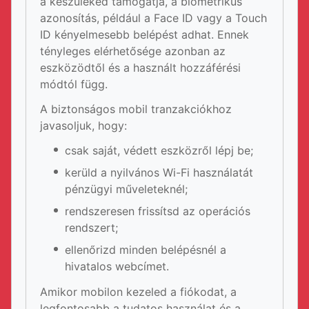
a készüléked támogatja, a biometrikus
azonosítás, például a Face ID vagy a Touch
ID kényelmesebb belépést adhat. Ennek
tényleges elérhetősége azonban az
eszközödtől és a használt hozzáférési
módtól függ.
A biztonságos mobil tranzakciókhoz
javasoljuk, hogy:
csak saját, védett eszközről lépj be;
kerüld a nyilvános Wi-Fi használatát
pénzügyi műveleteknél;
rendszeresen frissítsd az operációs
rendszert;
ellenőrizd minden belépésnél a
hivatalos webcímet.
Amikor mobilon kezeled a fiókodat, a
legfontosabb a tudatos használat és a