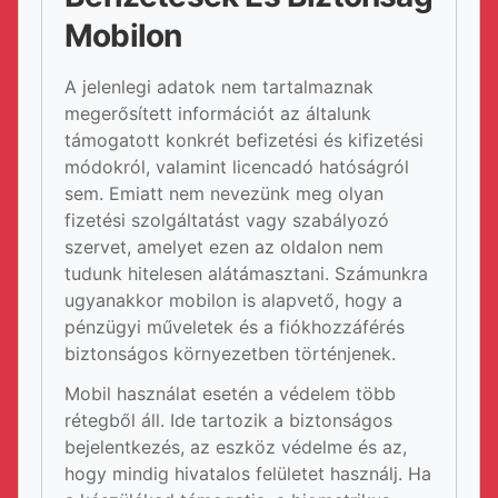
Mobilon
A jelenlegi adatok nem tartalmaznak
megerősített információt az általunk
támogatott konkrét befizetési és kifizetési
módokról, valamint licencadó hatóságról
sem. Emiatt nem nevezünk meg olyan
fizetési szolgáltatást vagy szabályozó
szervet, amelyet ezen az oldalon nem
tudunk hitelesen alátámasztani. Számunkra
ugyanakkor mobilon is alapvető, hogy a
pénzügyi műveletek és a fiókhozzáférés
biztonságos környezetben történjenek.
Mobil használat esetén a védelem több
rétegből áll. Ide tartozik a biztonságos
bejelentkezés, az eszköz védelme és az,
hogy mindig hivatalos felületet használj. Ha