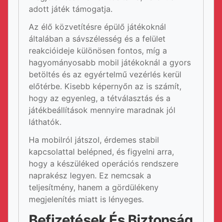
adott játék támogatja.
Az élő közvetítésre épülő játékoknál
általában a sávszélesség és a felület
reakcióideje különösen fontos, míg a
hagyományosabb mobil játékoknál a gyors
betöltés és az egyértelmű vezérlés kerül
előtérbe. Kisebb képernyőn az is számít,
hogy az egyenleg, a tétválasztás és a
játékbeállítások mennyire maradnak jól
láthatók.
Ha mobilról játszol, érdemes stabil
kapcsolattal belépned, és figyelni arra,
hogy a készüléked operációs rendszere
naprakész legyen. Ez nemcsak a
teljesítmény, hanem a gördülékeny
megjelenítés miatt is lényeges.
Befizetések És Biztonság