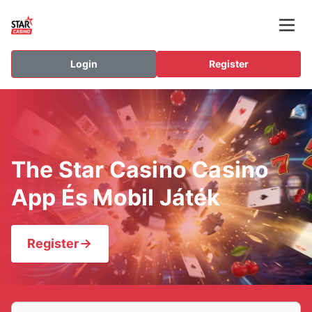
Login
Register
The Star Casino Casino
App És Mobil Játék
Register