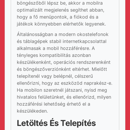
böngészőből lépsz be, akkor a mobilra
optimalizált megjelenés segíthet abban,
hogy a fő menüpontok, a fiókod és a
játékok könnyebben elérhetők legyenek.
Általánosságban a modern okostelefonok
és táblagépek stabil internetkapcsolattal
alkalmasak a mobil hozzáférésre. A
tényleges kompatibilitás azonban
készülékenként, operációs rendszerenként
és böngészőverziónként eltérhet. Mielőtt
telepítenél vagy belépnél, célszerű
ellenőrizni, hogy az eszközöd naprakész-e.
Ha mobilon szeretnél játszani, nyisd meg
hivatalos felületünket, és ellenőrizd, milyen
hozzáférési lehetőség érhető el a
készülékeden.
Letöltés És Telepítés