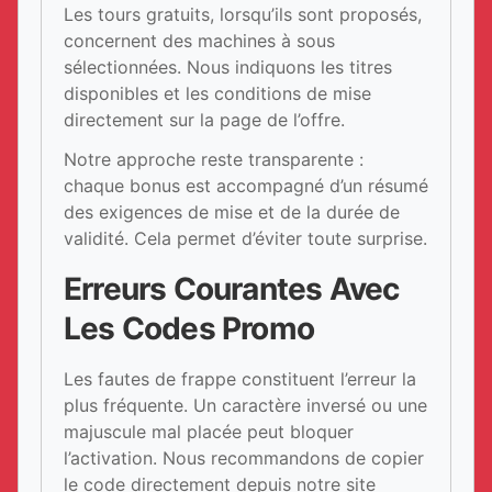
Les tours gratuits, lorsqu’ils sont proposés,
concernent des machines à sous
sélectionnées. Nous indiquons les titres
disponibles et les conditions de mise
directement sur la page de l’offre.
Notre approche reste transparente :
chaque bonus est accompagné d’un résumé
des exigences de mise et de la durée de
validité. Cela permet d’éviter toute surprise.
Erreurs Courantes Avec
Les Codes Promo
Les fautes de frappe constituent l’erreur la
plus fréquente. Un caractère inversé ou une
majuscule mal placée peut bloquer
l’activation. Nous recommandons de copier
le code directement depuis notre site