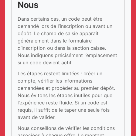
Nous
Dans certains cas, un code peut être
demandé lors de l’inscription ou avant un
dépôt. Le champ de saisie apparaît
généralement dans le formulaire
d’inscription ou dans la section caisse.
Nous indiquons précisément l’emplacement
si un code devient actif.
Les étapes restent limitées : créer un
compte, vérifier les informations
demandées et procéder au premier dépôt.
Nous évitons les étapes inutiles pour que
l’expérience reste fluide. Si un code est
requis, il suffit de le taper une seule fois
avant de valider.
Nous conseillons de vérifier les conditions
associées à chaque offre. Le montant