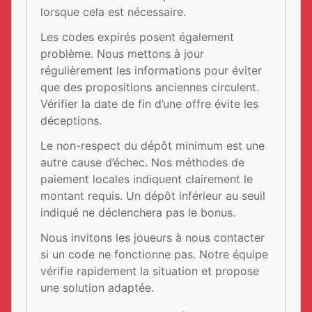
lorsque cela est nécessaire.
Les codes expirés posent également
problème. Nous mettons à jour
régulièrement les informations pour éviter
que des propositions anciennes circulent.
Vérifier la date de fin d’une offre évite les
déceptions.
Le non-respect du dépôt minimum est une
autre cause d’échec. Nos méthodes de
paiement locales indiquent clairement le
montant requis. Un dépôt inférieur au seuil
indiqué ne déclenchera pas le bonus.
Nous invitons les joueurs à nous contacter
si un code ne fonctionne pas. Notre équipe
vérifie rapidement la situation et propose
une solution adaptée.