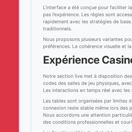
L’interface a été conçue pour faciliter 
pas l’expérience. Les règles sont acces
rapidement avec les stratégies de base.
traditionnels.
Nous proposons plusieurs variantes pour 
préférences. La cohérence visuelle et l
Expérience Casino
Notre section live met à disposition de
codes des salles de jeu physiques, avec
Les interactions en temps réel avec les c
Les tables sont organisées par limites 
connexion reste stable même lors des p
Nous accordons une attention particuli
des conditions professionnelles et cour