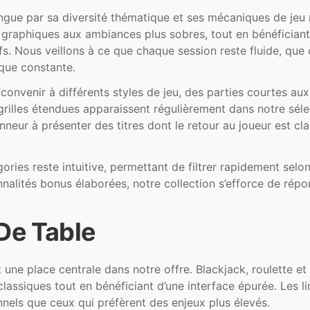
ingue par sa diversité thématique et ses mécaniques de jeu
 graphiques aux ambiances plus sobres, tout en bénéficiant 
ifs. Nous veillons à ce que chaque session reste fluide, que 
ique constante.
onvenir à différents styles de jeu, des parties courtes au
illes étendues apparaissent régulièrement dans notre sélec
neur à présenter des titres dont le retour au joueur est cl
gories reste intuitive, permettant de filtrer rapidement sel
nalités bonus élaborées, notre collection s’efforce de rép
De Table
t une place centrale dans notre offre. Blackjack, roulette 
lassiques tout en bénéficiant d’une interface épurée. Les l
onnels que ceux qui préfèrent des enjeux plus élevés.