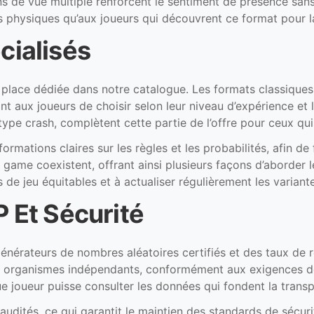
ns de vue multiple renforcent le sentiment de présence sans c
s physiques qu’aux joueurs qui découvrent ce format pour l
cialisés
 place dédiée dans notre catalogue. Les formats classiques
t aux joueurs de choisir selon leur niveau d’expérience et
ype crash, complètent cette partie de l’offre pour ceux qui
ations claires sur les règles et les probabilités, afin de 
h game coexistent, offrant ainsi plusieurs façons d’aborder
 de jeu équitables et à actualiser régulièrement les varian
P Et Sécurité
 générateurs de nombres aléatoires certifiés et des taux de
des organismes indépendants, conformément aux exigences d
e joueur puisse consulter les données qui fondent la trans
 audités, ce qui garantit le maintien des standards de sécuri