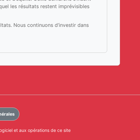
el les résultats restent imprévisibles
ultats. Nous continuons d’investir dans
nérales
ogiciel et aux opérations de ce site