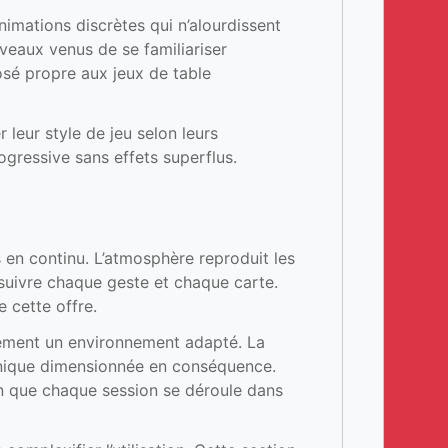
nimations discrètes qui n’alourdissent
veaux venus de se familiariser
osé propre aux jeux de table
 leur style de jeu selon leurs
gressive sans effets superflus.
 en continu. L’atmosphère reproduit les
 suivre chaque geste et chaque carte.
e cette offre.
idement un environnement adapté. La
chnique dimensionnée en conséquence.
in que chaque session se déroule dans