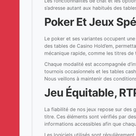
Les fonctionnalités de chat et les optio
s’adresse autant aux habitués des table
Poker Et Jeux Spé
Le poker et ses variantes occupent une
des tables de Casino Hold’em, permettan
mécanique rapide, comme les titres de t
Chaque modalité est accompagnée d’inform
tournois occasionnels et les tables cas
Nous veillons à maintenir des conditions
Jeu Équitable, RT
La fiabilité de nos jeux repose sur des
titre. Ces éléments sont vérifiés par 
informations accessibles afin que chaqu
Les logiciels utilisés sont régulièrement