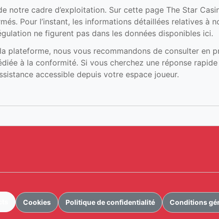
 de notre cadre d’exploitation. Sur cette page The Star Casi
més. Pour l’instant, les informations détaillées relatives à no
 régulation ne figurent pas dans les données disponibles ici.
 la plateforme, nous vous recommandons de consulter en pri
édiée à la conformité. Si vous cherchez une réponse rapid
ssistance accessible depuis votre espace joueur.
cts
Cookies
Politique de confidentialité
Conditions gé