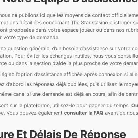
nous ne publions ici que les moyens de contact officiellem
ormations détaillées concernant The Star Casino customer su
sont proposées dans votre espace joueur ou dans nos rubr
pour votre type de demande.
 d’une question générale, d’un besoin d’assistance sur votre
ration. Pour éviter les échanges inutiles, nous vous conseil
pte ou dans la section d’aide la plus proche de votre dema
ilégiez l’option d’assistance affichée après connexion si elle
ez d’abord les réponses déjà publiées, puis utilisez le moy
même canal si une demande est déjà en cours, afin de centr
ésent sur la plateforme, utilisez-le pour gagner du temps.
Ou
tape. Vous pouvez également
consulter la FAQ
avant de nous 
ure Et Délais De Réponse