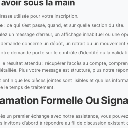
 avoir sous la main
resse utilisée pour votre inscription.
me
: ce qui s’est passé, quand, et sur quelle section du site.
alez un message d’erreur, un affichage inhabituel ou une op
 demande concerne un dépôt, un retrait ou un mouvement 
votre demande porte sur le contrôle d’identité ou la valida
le résultat attendu : récupérer l’accès au compte, comprend
étaillée. Plus votre message est structuré, plus notre répon
enfin que les pièces jointes sont lisibles et que les inform
e le temps de traitement.
mation Formelle Ou Signal
près un premier échange avec notre assistance, vous pouve
invitons d’abord à répondre au fil de discussion existant ou