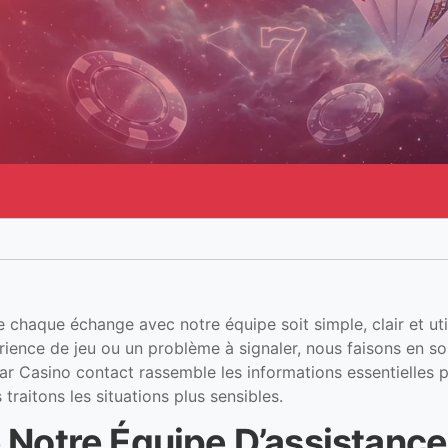
chaque échange avec notre équipe soit simple, clair et uti
ience de jeu ou un problème à signaler, nous faisons en so
ar Casino contact rassemble les informations essentielles p
itons les situations plus sensibles.
Notre Équipe D’assistance