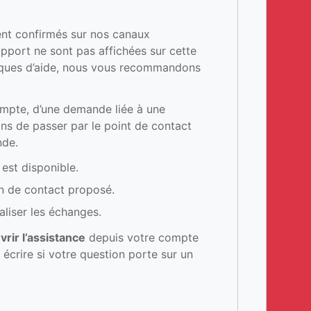
ent confirmés sur nos canaux
pport ne sont pas affichées sur cette
iques d’aide, nous vous recommandons
 compte, d’une demande liée à une
lons de passer par le point de contact
nde.
 est disponible.
en de contact proposé.
aliser les échanges.
vrir l’assistance
depuis votre compte
écrire si votre question porte sur un