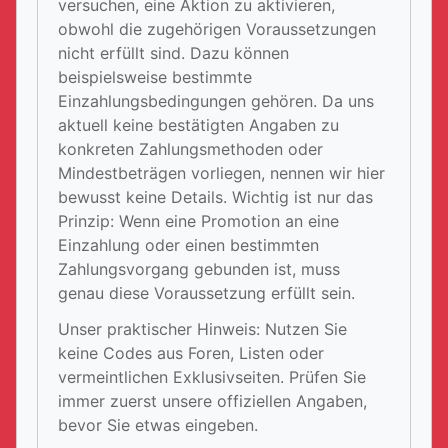
versuchen, eine Aktion zu aktivieren,
obwohl die zugehörigen Voraussetzungen
nicht erfüllt sind. Dazu können
beispielsweise bestimmte
Einzahlungsbedingungen gehören. Da uns
aktuell keine bestätigten Angaben zu
konkreten Zahlungsmethoden oder
Mindestbeträgen vorliegen, nennen wir hier
bewusst keine Details. Wichtig ist nur das
Prinzip: Wenn eine Promotion an eine
Einzahlung oder einen bestimmten
Zahlungsvorgang gebunden ist, muss
genau diese Voraussetzung erfüllt sein.
Unser praktischer Hinweis: Nutzen Sie
keine Codes aus Foren, Listen oder
vermeintlichen Exklusivseiten. Prüfen Sie
immer zuerst unsere offiziellen Angaben,
bevor Sie etwas eingeben.