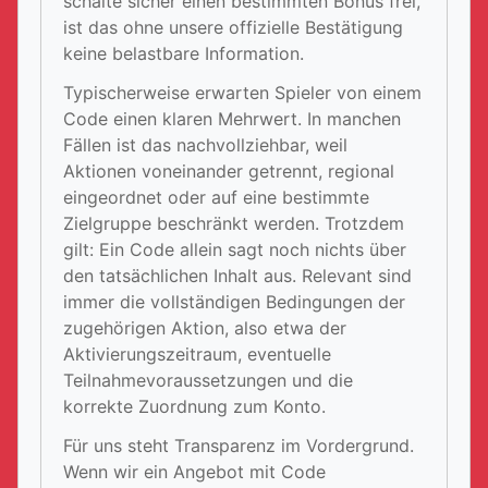
schalte sicher einen bestimmten Bonus frei,
ist das ohne unsere offizielle Bestätigung
keine belastbare Information.
Typischerweise erwarten Spieler von einem
Code einen klaren Mehrwert. In manchen
Fällen ist das nachvollziehbar, weil
Aktionen voneinander getrennt, regional
eingeordnet oder auf eine bestimmte
Zielgruppe beschränkt werden. Trotzdem
gilt: Ein Code allein sagt noch nichts über
den tatsächlichen Inhalt aus. Relevant sind
immer die vollständigen Bedingungen der
zugehörigen Aktion, also etwa der
Aktivierungszeitraum, eventuelle
Teilnahmevoraussetzungen und die
korrekte Zuordnung zum Konto.
Für uns steht Transparenz im Vordergrund.
Wenn wir ein Angebot mit Code