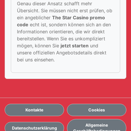
Genau dieser Ansatz schafft mehr
Übersicht. Sie müssen nicht erst prüfen, ob
ein angeblicher
The Star Casino promo
code
echt ist, sondern können sich an den
Informationen orientieren, die wir direkt
bereitstellen. Wenn Sie es unkompliziert
mögen, können Sie
jetzt starten
und
unsere offiziellen Angebotsdetails direkt
bei uns einsehen.
Kontakte
Cookies
Allgemeine
Datenschutzerklärung
Geschäftsbedingungen