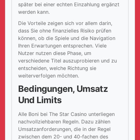
später bei einer echten Einzahlung ergänzt
werden kann.
Die Vorteile zeigen sich vor allem darin,
dass Sie ohne finanzielles Risiko prüfen
können, ob die Spiele und die Navigation
Ihren Erwartungen entsprechen. Viele
Nutzer nutzen diese Phase, um
verschiedene Titel auszuprobieren und zu
entscheiden, welche Richtung sie
weiterverfolgen möchten.
Bedingungen, Umsatz
Und Limits
Alle Boni bei The Star Casino unterliegen
nachvollziehbaren Regeln. Dazu zählen
Umsatzanforderungen, die in der Regel
zwischen dem 20- und 40-fachen des