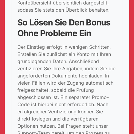
Kontoübersicht übersichtlich dargestellt,
sodass Sie stets den Überblick behalten.
So Lösen Sie Den Bonus
Ohne Probleme Ein
Der Einstieg erfolgt in wenigen Schritten.
Erstellen Sie zunächst ein Konto mit Ihren
grundlegenden Daten. Anschließend
verifizieren Sie Ihre Angaben, indem Sie die
angeforderten Dokumente hochladen. In
vielen Fällen wird der Zugang automatisch
freigeschaltet, sobald die Prüfung
abgeschlossen ist. Ein separater Promo-
Code ist hierbei nicht erforderlich. Nach
erfolgreicher Verifizierung können Sie
direkt loslegen und die verfügbaren
Optionen nutzen. Bei Fragen steht unser
Support-Team bereit, um den Prozess zu