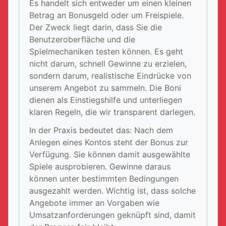
Es handelt sich entweder um einen kleinen
Betrag an Bonusgeld oder um Freispiele.
Der Zweck liegt darin, dass Sie die
Benutzeroberfläche und die
Spielmechaniken testen können. Es geht
nicht darum, schnell Gewinne zu erzielen,
sondern darum, realistische Eindrücke von
unserem Angebot zu sammeln. Die Boni
dienen als Einstiegshilfe und unterliegen
klaren Regeln, die wir transparent darlegen.
In der Praxis bedeutet das: Nach dem
Anlegen eines Kontos steht der Bonus zur
Verfügung. Sie können damit ausgewählte
Spiele ausprobieren. Gewinne daraus
können unter bestimmten Bedingungen
ausgezahlt werden. Wichtig ist, dass solche
Angebote immer an Vorgaben wie
Umsatzanforderungen geknüpft sind, damit