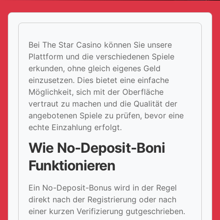
Bei The Star Casino können Sie unsere
Plattform und die verschiedenen Spiele
erkunden, ohne gleich eigenes Geld
einzusetzen. Dies bietet eine einfache
Möglichkeit, sich mit der Oberfläche
vertraut zu machen und die Qualität der
angebotenen Spiele zu prüfen, bevor eine
echte Einzahlung erfolgt.
Wie No-Deposit-Boni
Funktionieren
Ein No-Deposit-Bonus wird in der Regel
direkt nach der Registrierung oder nach
einer kurzen Verifizierung gutgeschrieben.