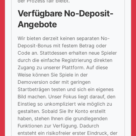
der Prozess fair bleibt.
Verfügbare No-Deposit-
Angebote
Wir bieten derzeit keinen separaten No-
Deposit-Bonus mit festem Betrag oder
Code an. Stattdessen erhalten neue Spieler
durch die einfache Registrierung direkten
Zugang zu unserer Plattform. Auf diese
Weise können Sie Spiele in der
Demoversion oder mit geringen
Startbeträgen testen und sich ein eigenes
Bild machen. Unser Fokus liegt darauf, den
Einstieg so unkompliziert wie möglich zu
gestalten. Sobald Sie Ihr Konto erstellt
haben, stehen Ihnen die grundlegenden
Funktionen zur Verfügung. Dadurch
entsteht ein risikofreier erster Eindruck, der