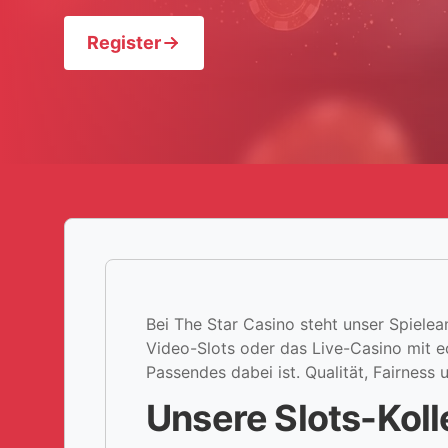
Register
Bei The Star Casino steht unser Spiele
Video-Slots oder das Live-Casino mit e
Passendes dabei ist. Qualität, Fairness
Unsere Slots-Koll