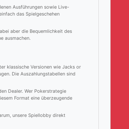
iedenen Ausführungen sowie Live-
 einfach das Spielgeschehen
dabei aber die Bequemlichkeit des
che ausmachen.
er klassische Versionen wie Jacks or
zugen. Die Auszahlungstabellen sind
den Dealer. Wer Pokerstrategie
 diesem Format eine überzeugende
arum, unsere Spiellobby direkt