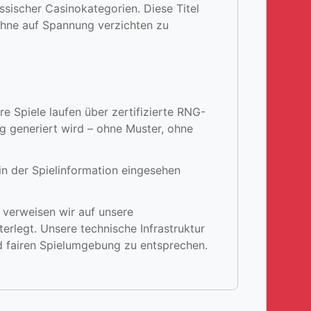
sischer Casinokategorien. Diese Titel
ohne auf Spannung verzichten zu
re Spiele laufen über zertifizierte RNG-
g generiert wird – ohne Muster, ohne
in der Spielinformation eingesehen
, verweisen wir auf unsere
erlegt. Unsere technische Infrastruktur
d fairen Spielumgebung zu entsprechen.