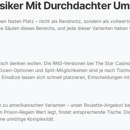
ssiker Mit Durchdachter U
en festen Platz – nicht als Randnotiz, sondern als vollwerti
ie Säulen dieses Bereichs, und jede dieser Varianten haben
egisch denken wollen. Die RNG-Versionen bei The Star Casino 
own-Optionen und Split-Möglichkeiten sind je nach Tischva
: Einsätze lassen sich schnell platzieren, Entscheidungen intu
n zu amerikanischen Varianten – unser Roulette-Angebot ber
n Prison-Regeln Wert legt, findet entsprechende Tische. D
ne unnötige Komplexität.