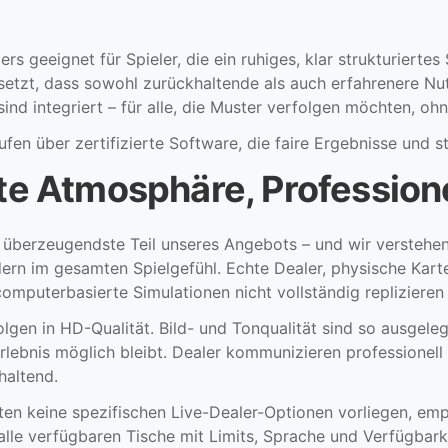
s geeignet für Spieler, die ein ruhiges, klar strukturiertes 
setzt, dass sowohl zurückhaltende als auch erfahrenere Nut
ind integriert – für alle, die Muster verfolgen möchten, oh
ufen über zertifizierte Software, die faire Ergebnisse und 
te Atmosphäre, Professione
der überzeugendste Teil unseres Angebots – und wir versteh
ondern im gesamten Spielgefühl. Echte Dealer, physische Kar
computerbasierte Simulationen nicht vollständig replizieren
gen in HD-Qualität. Bild- und Tonqualität sind so ausgeleg
rlebnis möglich bleibt. Dealer kommunizieren professionell 
haltend.
n keine spezifischen Live-Dealer-Optionen vorliegen, empfe
lle verfügbaren Tische mit Limits, Sprache und Verfügbarke