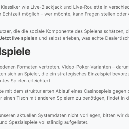
 Klassiker wie Live-Blackjack und Live-Roulette in versch
in Echtzeit möglich – wer möchte, kann Fragen stellen oder
Nutzer, die die soziale Komponente des Spielens schätzen, 
Jetzt live spielen
und selbst erleben, was echte Dealertis
lspiele
iedenen Formaten vertreten. Video-Poker-Varianten – darunt
en sich an Spieler, die ein strategisches Einzelspiel bevor
ntes Spielen erleichtert.
 mit dem strukturierten Ablauf eines Casinospiels gegen 
 einen Tisch mit anderen Spielern zu benötigen, findet in
nseren aktuellen Systemdaten nicht vorliegen, bitten wir d
und Spezialspiele vollständig aufgelistet.