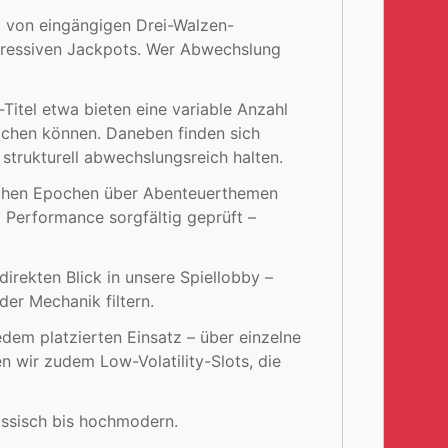
t von eingängigen Drei-Walzen-
gressiven Jackpots. Wer Abwechslung
Titel etwa bieten eine variable Anzahl
ichen können. Daneben finden sich
strukturell abwechslungsreich halten.
ischen Epochen über Abenteuerthemen
d Performance sorgfältig geprüft –
irekten Blick in unsere Spiellobby –
der Mechanik filtern.
edem platzierten Einsatz – über einzelne
n wir zudem Low-Volatility-Slots, die
assisch bis hochmodern.