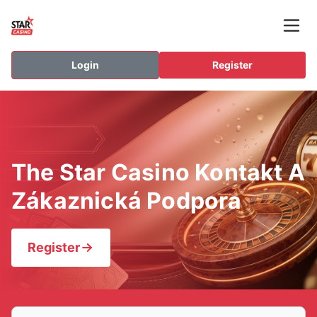
Login
Register
The Star Casino Kontakt A
Zákaznická Podpora
Register